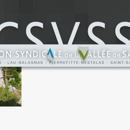
LE PROJET ESTOM
E
tude et projet de mise en conformité de la so
potable.