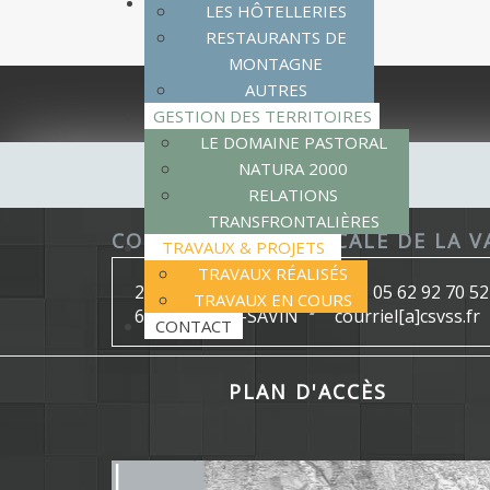
LES HÔTELLERIES
RESTAURANTS DE
MONTAGNE
AUTRES
GESTION DES TERRITOIRES
LE DOMAINE PASTORAL
NATURA 2000
RELATIONS
TRANSFRONTALIÈRES
COMMISSION SYNDICALE DE LA V
TRAVAUX & PROJETS
TRAVAUX RÉALISÉS
2, place Duhourcau
Tél : 05 62 92 70 52 
TRAVAUX EN COURS
65400 SAINT-SAVIN
courriel[a]csvss.fr
CONTACT
PLAN D'ACCÈS