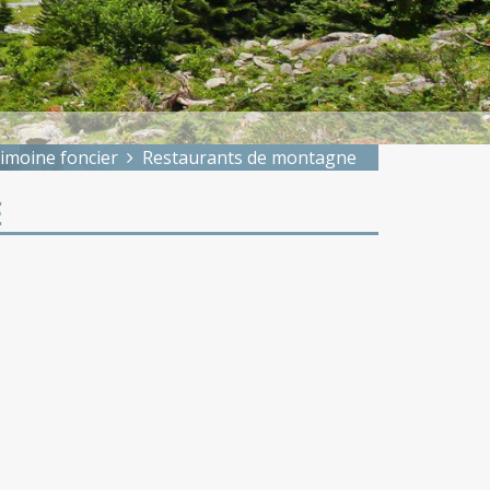
imoine foncier
Restaurants de montagne
E