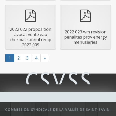
pdf
pdf
2022 022 proposition
2022 023 wm revision
avocat vente eau
penalites prov energy
thermale annul remp
menusieries
2022 009
1
2
3
4
»
COMMISSION SYNDICALE DE LA VALLÉE DE SAINT-SAVIN